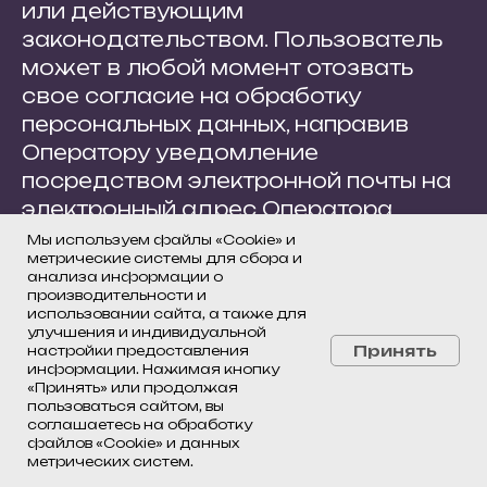
или действующим
законодательством. Пользователь
может в любой момент отозвать
свое согласие на обработку
персональных данных, направив
Оператору уведомление
посредством электронной почты на
электронный адрес Оператора
info@insstroy.com
с пометкой «Отзыв
Мы используем файлы «Cookie» и
метрические системы для сбора и
согласия на обработку
анализа информации о
персональных данных».
производительности и
использовании сайта, а также для
8.5. Вся информация, которая
улучшения и индивидуальной
собирается сторонними сервисами,
Принять
настройки предоставления
информации. Нажимая кнопку
в том числе платежными системами,
«Принять» или продолжая
средствами связи и другими
пользоваться сайтом, вы
соглашаетесь на обработку
поставщиками услуг, хранится и
файлов «Cookie» и данных
обрабатывается указанными
метрических систем.